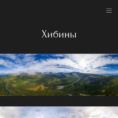
Хибины