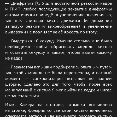
— Диафрагма f/5.6 для достаточной резкости кадра
и ГРИП, любое последующее закрытие диафрагмы
автоматически приведёт к увеличению значения iso,
так как световая кисть движется (и движения
зачастую резкие и вихреобразные) и увеличение
выдержки не повлияет на её яркость по итогу;
— Выдержка 10 секунд. Именно столько мне было
необходимо чтобы обрисовать модель кистью
и оставить секунду в запасе, чтобы выйти самому
из кадра.
— Параметры вспышки подбирались опытным путём
так, чтобы модель не была пересвечена, и важный
момент — синхронизация вспышки по задней
шторке. Сделано это для того, чтобы после всех
манипуляций с кистью Я мог выйти из кадра и нигде
не запечатлеться.
Итак. Камера на штативе, вспышка выставлена
на стойке, фонарик со световой кистью включены,
опускается затвор и Вы начинаете рисовать кистью