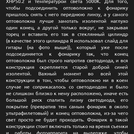
XHP50.2 и температурой света 5000K. Для того,
чтобы подсоединить оптоволокно к фонарику
пришлось снять с него переднюю линзу, а у самого
оптоволокна лучше замотать изолентой наглухо
один конец, а другой только вокруг, не закрывая
торец и вставить его так в стеклянный цилиндр
(в качестве этого цилиндра Я использовал слайд для
гитары (на фото выше)), который уже после
подсоединяется к фонарику так, что конец
оптоволокна был строго напротив светодиода, и вся
конструкция скрепляется старой доброй синей
изолентой. Важный момент во всей этой
конструкции в том, чтобы оптоволокно ни в коем
случае не соприкасалось со светодиодом и было
не слишком близко к нему расположено, иначе есть
большой риск спалить лизну светодиода, его
покрытие (превратив тем самым фонарик в около
ультрафилетовый) и конец оптоволокна, из-за чего
свет просто не будет проходить. Фонарик в такой
конструкции стоит включать только на время съемки
и работы фотоаппарата на выдержке, чтобы