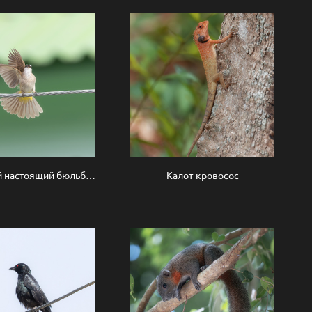
Желтоухий настоящий бюльбюль
Калот-кровосос