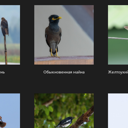
унь
Обыкновенная майна