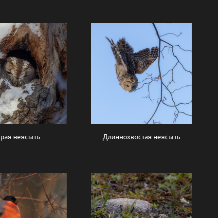
рая неясыть
Длиннохвостая неясыть