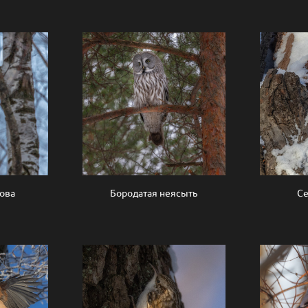
ова
Бородатая неясыть
Се