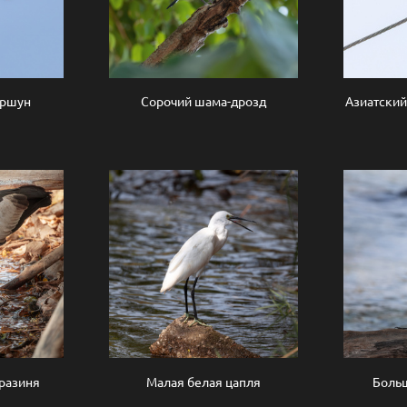
оршун
Сорочий шама-дрозд
Азиатский
разиня
Малая белая цапля
Больш