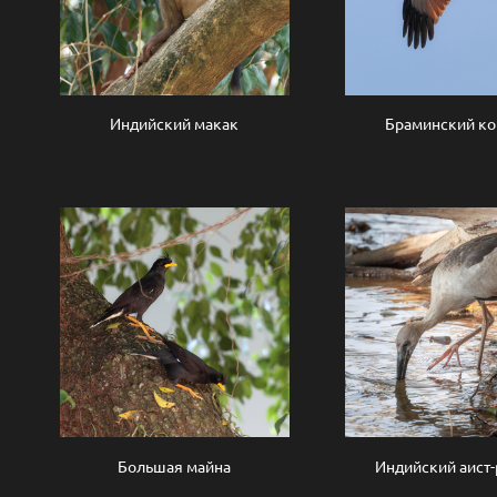
Индийский макак
Браминский к
Большая майна
Индийский аист-