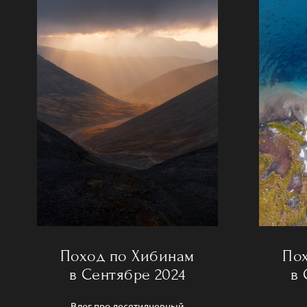
Поход по Хибинам
По
в Сентябре 2024
в 
Влог про десятидневный