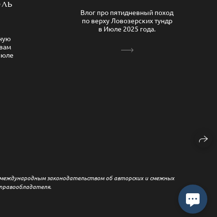
юль
Влог про пятидневный поход
по верху Ловозерских тундр
в Июле 2025 года.
ную
овам
Июле
и международным законодательством об авторских и смежных
 правообладателя.